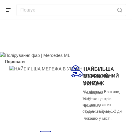
Полірування фар | Mercedes
ML
Переваги
НАЙБІЛЬША
ПРОФЕСІЙНИЙ
МЕРЕЖА В
МОНТАЖ
УКРАЇНІ
Ми цінуємо Ваш час,
Розширена
тому
мережа центрів
монтаж у наших
дозволяє
студіях займає 1-2 дні
вибрати зручну
локацію у місті.