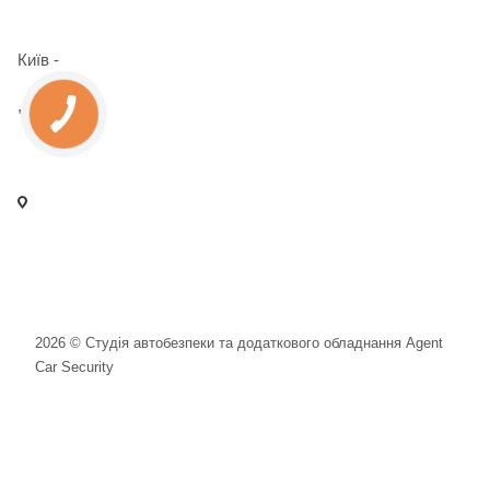
+38 098 090 15 01
Київ -
+38 098 989 03 30
,
+38 097 125 72 42
info@agent-security.com.ua
- м. Київ, вул. Сирецька, 33 Х
- м. Вишневе, вул. Київська, 2
2026 © Студія автобезпеки та додаткового обладнання Agent
Car Security