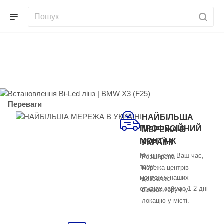
Встановлення Bi-Led лінз |
BMW X3 (F25)
Переваги
НАЙБІЛЬША
ПРОФЕСІЙНИЙ
МЕРЕЖА В
МОНТАЖ
УКРАЇНІ
Ми цінуємо Ваш час,
Розширена
тому
мережа центрів
монтаж у наших
дозволяє
студіях займає 1-2 дні
вибрати зручну
локацію у місті.