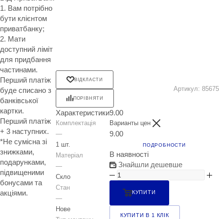
1. Вам потрібно
бути клієнтом
приватбанку;
2. Мати
доступний ліміт
для придбання
частинами.
Перший платіж
ВІДКЛАСТИ
Артикул:
85675
буде списано з
ПОРІВНЯТИ
банківської
картки.
Характеристики
9.00
Перший платіж
Комплектація
Варианты цен
+ 3 наступних.
9.00
—
*Не сумісна зі
1 шт.
ПОДРОБНОСТИ
знижками,
В наявності
Матеріал
подарунками,
Знайшли дешевше
—
підвищеними
Скло
бонусами та
Стан
акціями.
КУПИТИ
—
Нове
КУПИТИ В 1 КЛІК