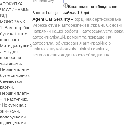
Тип монтажу
«ПОКУПКА
Встановлення обладнання
—
ЧАСТИНАМИ»
займає 1-2 дні!
В штатні місця
ВІД
Agent Car Security –
офіційна сертифікована
MONOBANK
мережа студій автобезпеки в Україні. Основні
1. Вам потрібно
напрямки нашої роботи – авторська установка
бути клієнтом
автосигналізацій, ремонт та покращення
monobank;
автосвітла, обклеювання антигравійною
Мати доступний
плівкою, шумоізоляція, підігрів сидіння,
ліміт для
встановлення додаткового обладнання
придбання
частинами.
Перший платіж
буде списано з
банківської
картки.
Перший платіж
+ 4 наступних.
*Не сумісна зі
знижками,
подарунками,
підвищеними