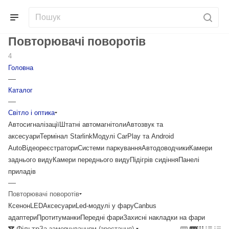
Повторювачі поворотів
4
Головна
—
Каталог
—
Світло і оптика
Автосигналізації
Штатні автомагнітоли
Автозвук та
аксесуари
Термінал Starlink
Модулі CarPlay та Android
Auto
Відеореєстратори
Системи паркування
Автодоводчики
Камери
заднього виду
Камери переднього виду
Підігрів сидіння
Панелі
приладів
—
Повторювачі поворотів
Ксенон
LED
Аксесуари
Led-модулі у фару
Canbus
адаптери
Протитуманки
Передні фари
Захисні накладки на фари
Фільтр
За замовчуванням (зростання)