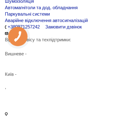
Шумоізоляція
Автомагнітоли та дод. обладнання
Паркувальні системи
Аварійне відключення автосигналізацій
+380971257242
Замовити дзвінок
Відділ сервісу та техпідтримки:
Вишневе -
+38 098 090 15 01
Київ -
+38 098 989 03 30
,
+38 097 125 72 42
info@agent-security.com.ua
- м. Київ, вул. Сирецька, 33 Х
- м. Вишневе, вул. Київська, 2