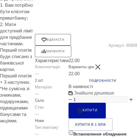
1. Вам потрібно
бути клієнтом
приватбанку;
2. Мати
доступний ліміт
для придбання
ВІДКЛАСТИ
частинами.
Артикул:
85909
Перший платіж
ПОРІВНЯТИ
буде списано з
Характеристики
22.00
банківської
Комплектація
Варианты цен
картки.
22.00
—
Перший платіж
1 шт.
ПОДРОБНОСТИ
+ 3 наступних.
В наявності
Матеріал
*Не сумісна зі
Знайшли дешевше
—
знижками,
Скло
подарунками,
Стан
підвищеними
КУПИТИ
бонусами та
—
акціями.
Нове
КУПИТИ В 1 КЛІК
Тип монтажу
Встановлення обладнання
—