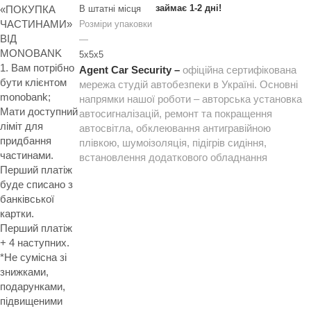
займає 1-2 дні!
«ПОКУПКА
В штатні місця
ЧАСТИНАМИ»
Розміри упаковки
ВІД
—
MONOBANK
5x5x5
1. Вам потрібно
Agent Car Security –
офіційна сертифікована
бути клієнтом
мережа студій автобезпеки в Україні. Основні
monobank;
напрямки нашої роботи – авторська установка
Мати доступний
автосигналізацій, ремонт та покращення
ліміт для
автосвітла, обклеювання антигравійною
придбання
плівкою, шумоізоляція, підігрів сидіння,
частинами.
встановлення додаткового обладнання
Перший платіж
буде списано з
банківської
картки.
Перший платіж
+ 4 наступних.
*Не сумісна зі
знижками,
подарунками,
підвищеними