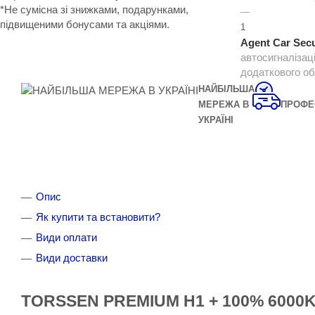
*Не сумісна зі знижками, подарунками,
—
підвищеними бонусами та акціями.
1
Agent Car Secu
автосигналізац
додаткового о
НАЙБІЛЬША
МЕРЕЖА В
ПРОФЕ
УКРАЇНІ
Опис
Як купити та встановити?
Види оплати
Види доставки
TORSSEN PREMIUM H1 + 100% 6000