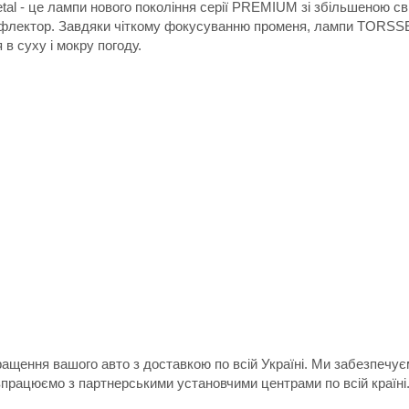
- це лампи нового покоління серії PREMIUM зі збільшеною світ
рефлектор. Завдяки чіткому фокусуванню променя, лампи TORSS
в суху і мокру погоду.
ращення вашого авто з доставкою по всій Україні. Ми забезпечу
впрацюємо з партнерськими установчими центрами по всій країні