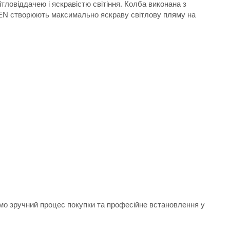
ловіддачею і яскравістю світіння. Колба виконана з
EN створюють максимально яскраву світлову пляму на
ємо зручний процес покупки та професійне встановлення у
.