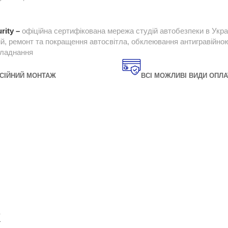
rity –
офіційна сертифікована мережа студій автобезпеки в Укра
ій, ремонт та покращення автосвітла, обклеювання антигравійною 
бладнання
СІЙНИЙ МОНТАЖ
ВСІ МОЖЛИВІ ВИДИ ОПЛА
K