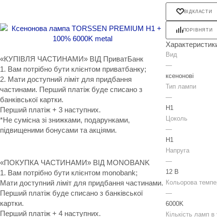
ВІДКЛАСТИ
ПОРІВНЯТИ
Характеристик
Вид
«КУПІВЛЯ ЧАСТИНАМИ» ВІД ПриватБанк
—
1. Вам потрібно бути клієнтом приватбанку;
ксенонові
2. Мати доступний ліміт для придбання
Тип лампи
частинами. Перший платіж буде списано з
—
банківської картки.
H1
Перший платіж + 3 наступних.
Цоколь
*Не сумісна зі знижками, подарунками,
—
підвищеними бонусами та акціями.
H1
Напруга
—
«ПОКУПКА ЧАСТИНАМИ» ВІД MONOBANK
12 В
1. Вам потрібно бути клієнтом monobank;
Мати доступний ліміт для придбання частинами.
Кольорова темпе
Перший платіж буде списано з банківської
—
картки.
6000K
Перший платіж + 4 наступних.
Кількість ламп в 