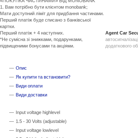
«ПОКУПКА ЧАСТИНАМИ» ВІД MONOBANK
1. Вам потрібно бути клієнтом monobank;
Мати доступний ліміт для придбання частинами.
Перший платіж буде списано з банківської
картки.
Перший платіж + 4 наступних.
Agent Car Secu
*Не сумісна зі знижками, подарунками,
автосигналізац
підвищеними бонусами та акціями.
додаткового о
Опис
Як купити та встановити?
Види оплати
Види доставки
Input voltage highlevel
1.5 - 30 Volts (adjustable)
Input voltage lowlevel