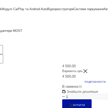
nk
Модулі CarPlay та Android Auto
Відеореєстратори
Системи паркування
Ав
даптери MOST
4 500.00
Варианты цен
4 500.00
ПОДРОБНОСТИ
В наявності
Знайшли дешевше
КУПИТИ