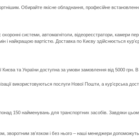
ртнішим. Обирайте якісне обладнання, професійне встановлення 
 охоронні системи, автомагнітоли, відеореєстратори, камери пер
мін і найкращою вартістю. Доставка по Києву здійснюється кур'є
ії Києва та України доступна за умови замовлення від 5000 грн.
лізації використовуються послуги Нової Пошти, а кур'єрська дос
 понад 150 найменувань для транспортних засобів. Завдяки цьом
ом, зворотним зв'язком і без нього – наші менеджери допоможуть 