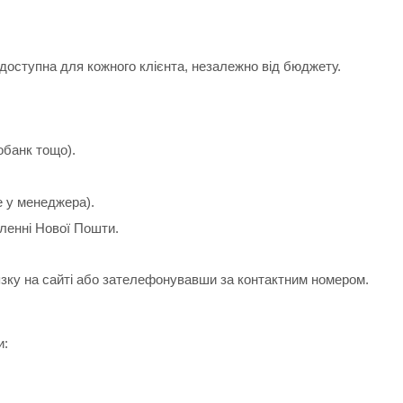
доступна для кожного клієнта, незалежно від бюджету.
обанк тощо).
е у менеджера).
іленні Нової Пошти.
зку на сайті або зателефонувавши за контактним номером.
и: