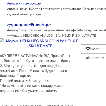
Автозвук та аксесуари
Автосигналізації
Світло і оптика
Штатні автомагнітоли
Термінал Starli
сидіння
Панелі приладів
—
Аудіопроцесори/Еквалайзери
Автоакустика
Штатна автоакустика
Автосабвуфери
Автопідсилювачі
А
—
Модуль HELIX HEC ANALOG IN for HELIX P SIX ULTIMATE
ВІДКЛАСТИ
«КУПІВЛЯ ЧАСТИНАМИ» ВІД ПриватБанк
ПОРІВНЯТИ
1. Вам потрібно бути клієнтом приватбанку;
2. Мати доступний ліміт для придбання
частинами. Перший платіж буде списано з
банківської картки.
Перший платіж + 3 наступних.
*Не сумісна зі знижками, подарунками,
підвищеними бонусами та акціями.