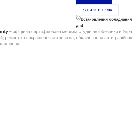
КУПИТИ В 1 КЛІК
Встановлення обладнання 
дні!
rity –
офіційна сертифікована мережа студій автобезпеки в Укра
ій, ремонт та покращення автосвітла, обклеювання антигравійною 
бладнання