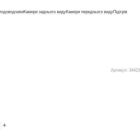
тодоводчики
Камери заднього виду
Камери переднього виду
Підігрів
Артикул:
34423