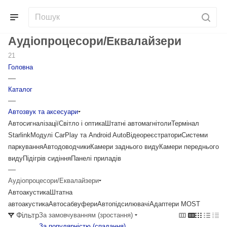
Аудіопроцесори/Еквалайзери
21
Головна
—
Каталог
—
Автозвук та аксесуари
Автосигналізації
Світло і оптика
Штатні автомагнітоли
Термінал
Starlink
Модулі CarPlay та Android Auto
Відеореєстратори
Системи
паркування
Автодоводчики
Камери заднього виду
Камери переднього
виду
Підігрів сидіння
Панелі приладів
—
Аудіопроцесори/Еквалайзери
Автоакустика
Штатна
автоакустика
Автосабвуфери
Автопідсилювачі
Адаптери MOST
Фільтр
За замовчуванням (зростання)
За популярністю (cпадання)