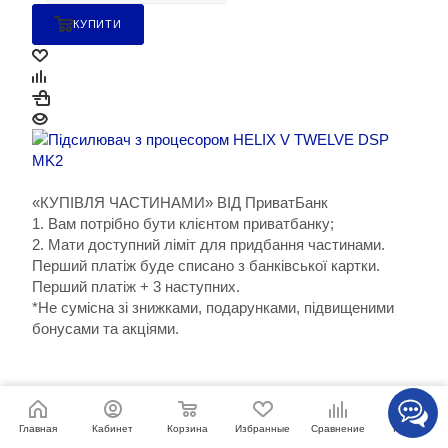
КУПИТИ
«КУПІВЛЯ ЧАСТИНАМИ» ВІД ПриватБанк
1. Вам потрібно бути клієнтом приватбанку;
2. Мати доступний ліміт для придбання частинами.
Перший платіж буде списано з банківської картки.
Перший платіж + 3 наступних.
*Не сумісна зі знижками, подарунками, підвищеними
бонусами та акціями.
«ПОКУПКА ЧАСТИНАМИ» ВІД MONOBANK
1. Вам потрібно бути клієнтом monobank;
Корзина
Избранные
Сравнение
Главная
Кабинет
Каталог
Мати доступний ліміт для придбання частинами.