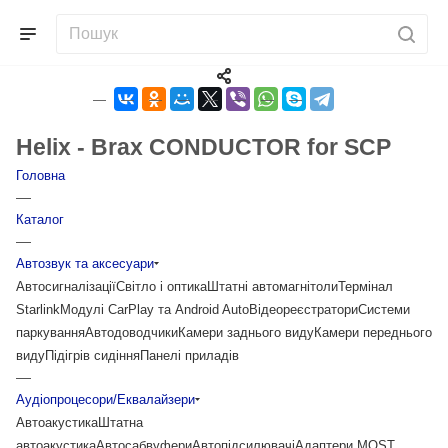
Helix - Brax CONDUCTOR for SCP
Головна
—
Каталог
—
Автозвук та аксесуари
Автосигналізації
Світло і оптика
Штатні автомагнітоли
Термінал
Starlink
Модулі CarPlay та Android Auto
Відеореєстратори
Системи
паркування
Автодоводчики
Камери заднього виду
Камери переднього
виду
Підігрів сидіння
Панелі приладів
—
Аудіопроцесори/Еквалайзери
Автоакустика
Штатна
автоакустика
Автосабвуфери
Автопідсилювачі
Адаптери MOST