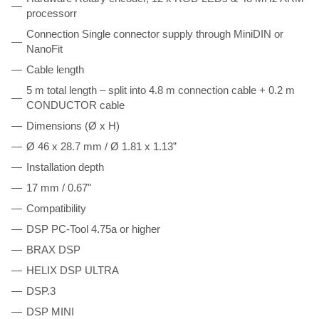
processorr
Connection Single connector supply through MiniDIN or
NanoFit
Cable length
5 m total length – split into 4.8 m connection cable + 0.2 m
CONDUCTOR cable
Dimensions (Ø x H)
Ø 46 x 28.7 mm / Ø 1.81 x 1.13”
Installation depth
17 mm / 0.67"
Compatibility
DSP PC-Tool 4.75a or higher
BRAX DSP
HELIX DSP ULTRA
DSP.3
DSP MINI