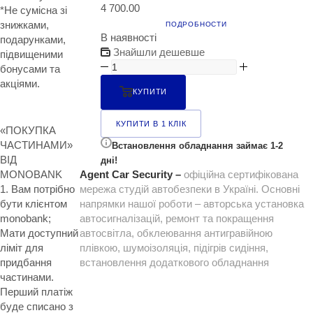
4 700.00
*Не сумісна зі
знижками,
ПОДРОБНОСТИ
В наявності
подарунками,
Знайшли дешевше
підвищеними
бонусами та
акціями.
КУПИТИ
КУПИТИ В 1 КЛІК
«ПОКУПКА
ЧАСТИНАМИ»
Встановлення обладнання займає 1-2
ВІД
дні!
MONOBANK
Agent Car Security –
офіційна сертифікована
1. Вам потрібно
мережа студій автобезпеки в Україні. Основні
бути клієнтом
напрямки нашої роботи – авторська установка
monobank;
автосигналізацій, ремонт та покращення
Мати доступний
автосвітла, обклеювання антигравійною
ліміт для
плівкою, шумоізоляція, підігрів сидіння,
придбання
встановлення додаткового обладнання
частинами.
Перший платіж
буде списано з