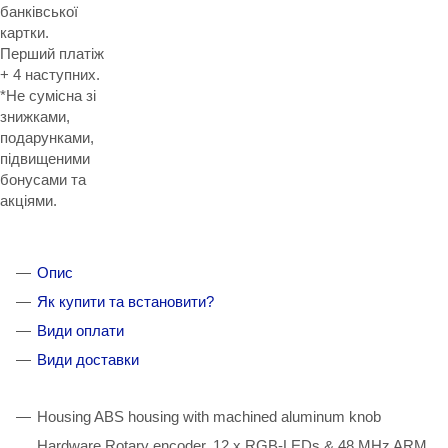
банківської
картки.
Перший платіж
+ 4 наступних.
*Не сумісна зі
знижками,
подарунками,
підвищеними
бонусами та
акціями.
Опис
Як купити та встановити?
Види оплати
Види доставки
Housing ABS housing with machined aluminum knob
Hardware Rotary encoder, 12 x RGB-LEDs & 48 MHz ARM