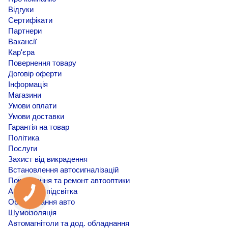
Відгуки
Сертифікати
Партнери
Вакансії
Кар'єра
Повернення товару
Договір оферти
Інформація
Магазини
Умови оплати
Умови доставки
Гарантія на товар
Політика
Послуги
Захист від викрадення
Встановлення автосигналізацій
Покращення та ремонт автооптики
Амбієнтна підсвітка
Обклеювання авто
Шумоізоляція
Автомагнітоли та дод. обладнання