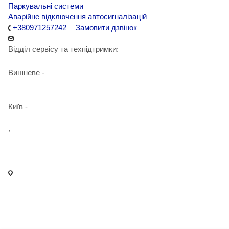
Паркувальні системи
Аварійне відключення автосигналізацій
+380971257242
Замовити дзвінок
Відділ сервісу та техпідтримки:
Вишневе -
+38 098 090 15 01
Київ -
+38 098 989 03 30
,
+38 097 125 72 42
info@agent-security.com.ua
- м. Київ, вул. Сирецька, 33 Х
- м. Вишневе, вул. Київська, 2