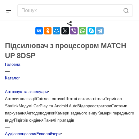
Підсилювач з процесором MATCH
UP 8DSP
Головна
—
Каталог
—
Автозвук та аксесуари
Автосигналізації
Світло і оптика
Штатні автомагнітоли
Термінал
Starlink
Модулі CarPlay та Android Auto
Відеореєстратори
Системи
паркування
Автодоводчики
Камери заднього виду
Камери переднього
виду
Підігрів сидіння
Панелі приладів
—
Аудіопроцесори/Еквалайзери