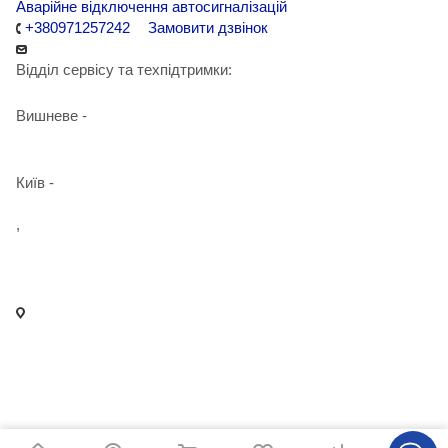
Аварійне відключення автосигналізацій
+380971257242
Замовити дзвінок
Відділ сервісу та техпідтримки:
Вишневе -
+38 098 090 15 01
Київ -
+38 098 989 03 30
,
+38 097 125 72 42
info@agent-security.com.ua
- м. Київ, вул. Сирецька, 33 Х
- м. Вишневе, вул. Київська, 2
2026 © Студія автобезпеки та додаткового обладнання Agent