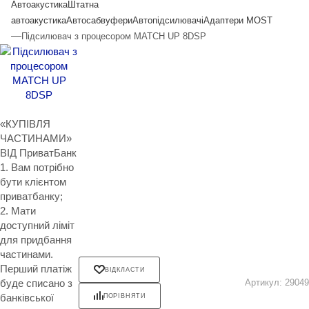
Автоакустика
Штатна
автоакустика
Автосабвуфери
Автопідсилювачі
Адаптери MOST
—
Підсилювач з процесором MATCH UP 8DSP
«КУПІВЛЯ
ЧАСТИНАМИ»
ВІД ПриватБанк
1. Вам потрібно
бути клієнтом
приватбанку;
2. Мати
доступний ліміт
для придбання
частинами.
Перший платіж
ВІДКЛАСТИ
буде списано з
Артикул:
29049
банківської
ПОРІВНЯТИ