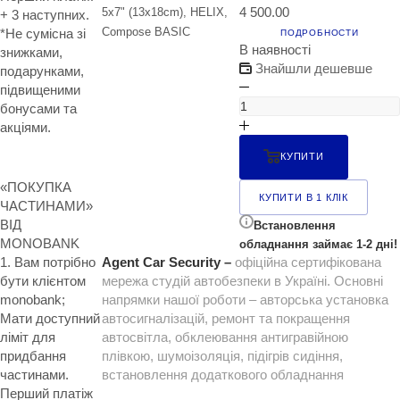
4 500.00
5x7" (13x18cm), HELIX,
+ 3 наступних.
Compose BASIC
*Не сумісна зі
ПОДРОБНОСТИ
В наявності
знижками,
Знайшли дешевше
подарунками,
підвищеними
бонусами та
акціями.
КУПИТИ
«ПОКУПКА
КУПИТИ В 1 КЛІК
ЧАСТИНАМИ»
ВІД
Встановлення
MONOBANK
обладнання займає 1-2 дні!
1. Вам потрібно
Agent Car Security –
офіційна сертифікована
бути клієнтом
мережа студій автобезпеки в Україні. Основні
monobank;
напрямки нашої роботи – авторська установка
Мати доступний
автосигналізацій, ремонт та покращення
ліміт для
автосвітла, обклеювання антигравійною
придбання
плівкою, шумоізоляція, підігрів сидіння,
частинами.
встановлення додаткового обладнання
Перший платіж