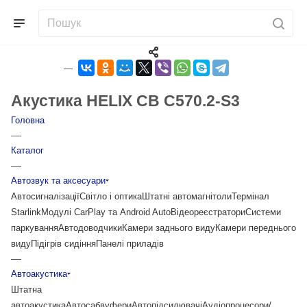
Акустика HELIX CB C570.2-S3
Головна
—
Каталог
—
Автозвук та аксесуари
Автосигналізації
Світло і оптика
Штатні автомагнітоли
Термінал
Starlink
Модулі CarPlay та Android Auto
Відеореєстратори
Системи
паркування
Автодоводчики
Камери заднього виду
Камери переднього
виду
Підігрів сидіння
Панелі приладів
—
Автоакустика
Штатна
автоакустика
Автосабвуфери
Автопідсилювачі
Аудіопроцесори/