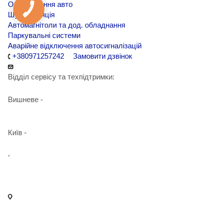
Обклеювання авто
Шумоізоляція
Автомагнітоли та дод. обладнання
Паркувальні системи
Аварійне відключення автосигналізацій
+380971257242
Замовити дзвінок
Відділ сервісу та техпідтримки:
Вишневе -
+38 098 090 15 01
Київ -
+38 098 989 03 30
,
+38 097 125 72 42
info@agent-security.com.ua
- м. Київ, вул. Сирецька, 33 Х
- м. Вишневе, вул. Київська, 2