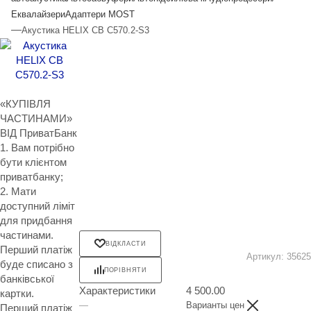
Еквалайзери
Адаптери MOST
—
Акустика HELIX CB C570.2-S3
«КУПІВЛЯ
ЧАСТИНАМИ»
ВІД ПриватБанк
1. Вам потрібно
бути клієнтом
приватбанку;
2. Мати
доступний ліміт
для придбання
частинами.
ВІДКЛАСТИ
Перший платіж
Артикул:
35625
буде списано з
ПОРІВНЯТИ
банківської
Характеристики
4 500.00
картки.
—
Варианты цен
Перший платіж