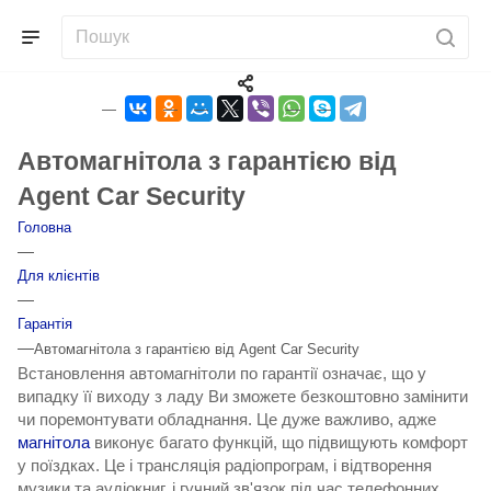
Автомагнітола з гарантією від
Agent Car Security
Головна
—
Для клієнтів
—
Гарантія
—
Автомагнітола з гарантією від Agent Car Security
Встановлення автомагнітоли по гарантії
означає, що у
випадку її виходу з ладу Ви зможете безкоштовно замінити
чи поремонтувати обладнання. Це дуже важливо, адже
магнітола
виконує багато функцій, що підвищують комфорт
у поїздках. Це і трансляція радіопрограм, і відтворення
музики та аудіокниг, і гучний зв'язок під час телефонних