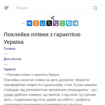
Поклейка плівки з гарантією
Україна
Головна
—
Для клієнтів
—
Гарантія
—
Поклейка плівки з гарантією Україна
Поклейка захисної плівки на авто
дозволяє зберегти
лакофарбове покриття в ідеальному стані. Кузов машини
страждає від різноманітних механічних пошкоджень – це і
удари дрібного каміння, що вилітає з-під коліс зустрічних
авто, і подряпини від гілок дерев на узбіччі, і дефекти,
спричинені незначними зіткненнями на дорозі чи