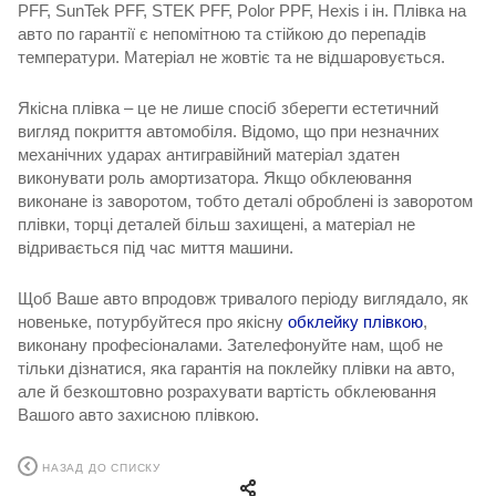
PFF, SunTek PFF, STEK PFF, Polor PPF, Hexis і ін. Плівка на
авто по гарантії
є непомітною та стійкою до перепадів
температури. Матеріал не жовтіє та не відшаровується.
Якісна плівка – це не лише спосіб зберегти естетичний
вигляд покриття автомобіля. Відомо, що при незначних
механічних ударах антигравійний матеріал здатен
виконувати роль амортизатора. Якщо обклеювання
виконане із заворотом, тобто деталі оброблені із заворотом
плівки, торці деталей більш захищені, а матеріал не
відривається під час миття машини.
Щоб Ваше авто впродовж тривалого періоду виглядало, як
новеньке, потурбуйтеся про якісну
обклейку плівкою
,
виконану професіоналами. Зателефонуйте нам, щоб не
тільки дізнатися, яка
гарантія на поклейку плівки на авто,
але й безкоштовно розрахувати вартість обклеювання
Вашого авто захисною плівкою.
НАЗАД ДО СПИСКУ