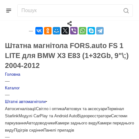
Штатна магнітола FORS.auto FS 1
LITE для BMW X3 E83 (1+32Gb, 9"\;)
2004-2012
Головна
—
Каталог
—
Штатні автомагнітоли
Автосигналізації
Світло і оптика
Автозвук та аксесуари
Термінал
Starlink
Модулі CarPlay та Android Auto
Відеореєстратори
Системи
паркування
Автодоводчики
Камери заднього виду
Камери переднього
виду
Підігрів сидіння
Панелі приладів
—