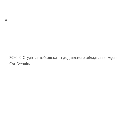
+38 097 125 72 42
info@agent-security.com.ua
- м. Київ, вул. Сирецька, 33 Х
- м. Вишневе, вул. Київська, 2
2026 © Студія автобезпеки та додаткового обладнання Agent
Car Security