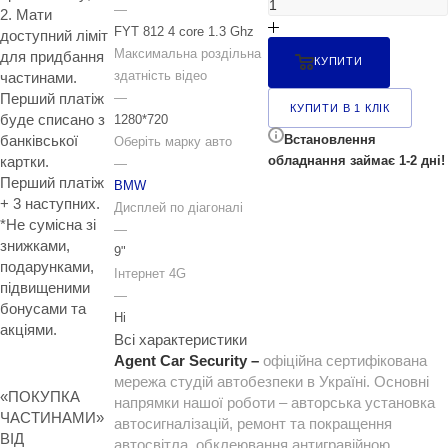
—
2. Мати
FYT 812 4 core 1.3 Ghz
доступний ліміт
Максимальна роздільна
для придбання
КУПИТИ
здатність відео
частинами.
Перший платіж
—
КУПИТИ В 1 КЛІК
буде списано з
1280*720
Встановлення
банківської
Оберіть марку авто
обладнання займає 1-2 дні!
картки.
—
Перший платіж
BMW
+ 3 наступних.
Дисплей по діагоналі
*Не сумісна зі
—
знижками,
9"
подарунками,
Інтернет 4G
підвищеними
—
бонусами та
Ні
акціями.
Всі характеристики
Agent Car Security –
офіційна сертифікована
мережа студій автобезпеки в Україні. Основні
«ПОКУПКА
напрямки нашої роботи – авторська установка
ЧАСТИНАМИ»
автосигналізацій, ремонт та покращення
ВІД
автосвітла, обклеювання антигравійною