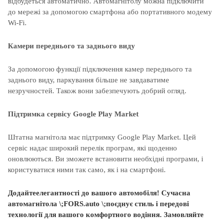
відбудеться автоматично. Автомагнітолу можна підключити
до мережі за допомогою смартфона або портативного модему
Wi-Fi.
Камери переднього та заднього виду
За допомогою функції підключення камер переднього та
заднього виду, паркування більше не завдаватиме
незручностей. Також вони забезпечують добрий огляд.
Підтримка сервісу Google Play Market
Штатна магнітола має підтримку Google Play Market. Цей
сервіс надає широкий перелік програм, які щоденно
оновлюються. Ви зможете встановити необхідні програми, і
користуватися ними так само, як і на смартфоні.
Додайте
елегантності
до
вашого
автомобіля
! С
учасна
автомагнітола
\;
FORS.auto \;
поєднує
стиль і
передові
технології
для
вашого
комфортного
водіння
.
Замовляйте