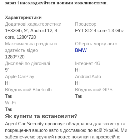
зараз і
насолоджуйтеся
новими
можливостями.
Характеристики
Додаткові характеристики
Процесор
1+32Gb, 9", Android 12, 4
FYT 812 4 core 1.3 Ghz
core, 1280*720
Максимальна роздільна
Оберіть марку авто
здатність відео
BMW
1280*720
Дисплей по діагоналі
Інтернет 4G
9"
Ні
Apple CarPlay
Android Auto
Ні
Ні
Вбудований Bluetooth
Вбудований GPS
Так
Так
Wi-Fi
Так
Як купити та встановити?
Agent Car Security пропонує обладнання для захисту та
покращення вашого авто з доставкою по всій Україні. Ми
забезпечуємо зручний процес покупки та професійне