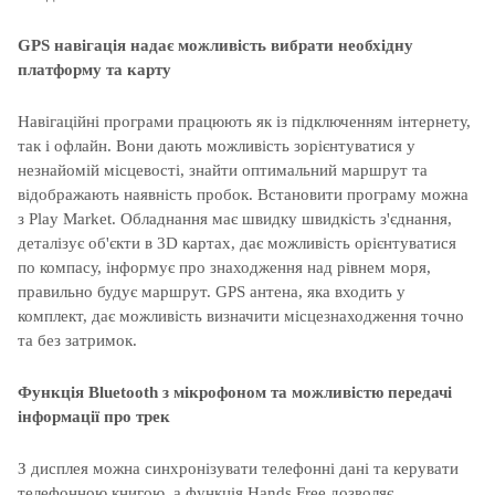
GPS навігація надає можливість вибрати необхідну
платформу та карту
Навігаційні програми працюють як із підключенням інтернету,
так і офлайн. Вони дають можливість зорієнтуватися у
незнайомій місцевості, знайти оптимальний маршрут та
відображають наявність пробок. Встановити програму можна
з Play Market. Обладнання має швидку швидкість з'єднання,
деталізує об'єкти в 3D картах, дає можливість орієнтуватися
по компасу, інформує про знаходження над рівнем моря,
правильно будує маршрут. GPS антена, яка входить у
комплект, дає можливість визначити місцезнаходження точно
та без затримок.
Функція Bluetooth з мікрофоном та можливістю передачі
інформації про трек
З дисплея можна синхронізувати телефонні дані та керувати
телефонною книгою, а функція Hands Free дозволяє