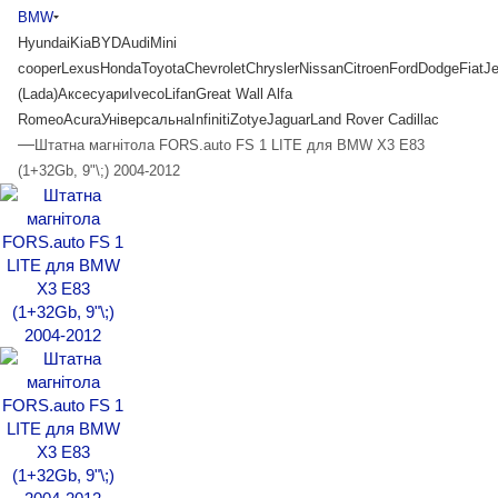
BMW
Hyundai
Kia
BYD
Audi
Mini
cooper
Lexus
Honda
Toyota
Chevrolet
Chrysler
Nissan
Citroen
Ford
Dodge
Fiat
J
(Lada)
Аксесуари
Iveco
Lifan
Great Wall
Alfa
Romeo
Acura
Універсальна
Infiniti
Zotye
Jaguar
Land Rover
Cadillac
—
Штатна магнітола FORS.auto FS 1 LITE для BMW X3 E83
(1+32Gb, 9"\;) 2004-2012