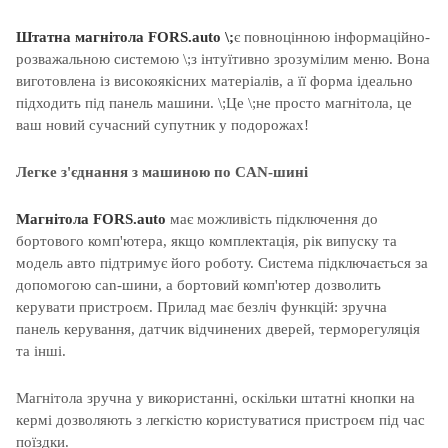
Штатна магнітола FORS.auto \;
є повноцінною інформаційно-
розважальною системою
\;з інтуїтивно зрозумілим меню
. Вона
виготовлена із високоякісних матеріалів, а її форма ідеально
підходить під панель машини. \;
Це
\;не просто
магнітола
, це
ваш
новий
сучасний
супутник
у
подорожах
!
Легке з'єднання з машиною по CAN-шині
Магнітола
FORS.auto
має можливість підключення до
бортового комп'ютера, якщо комплектація, рік випуску та
модель авто підтримує його роботу. Система підключається за
допомогою can-шини, а бортовий комп'ютер дозволить
керувати пристроєм. Прилад має безліч функцій: зручна
панель керування, датчик відчинених дверей, терморегуляція
та інші.
Магнітола зручна у використанні, оскільки штатні кнопки на
кермі дозволяють з легкістю користуватися пристроєм під час
поїздки.