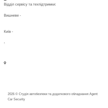
Відділ сервісу та техпідтримки:
Вишневе -
+38 098 090 15 01
Київ -
+38 098 989 03 30
,
+38 097 125 72 42
info@agent-security.com.ua
- м. Київ, вул. Сирецька, 33 Х
- м. Вишневе, вул. Київська, 2
2026 © Студія автобезпеки та додаткового обладнання Agent
Car Security