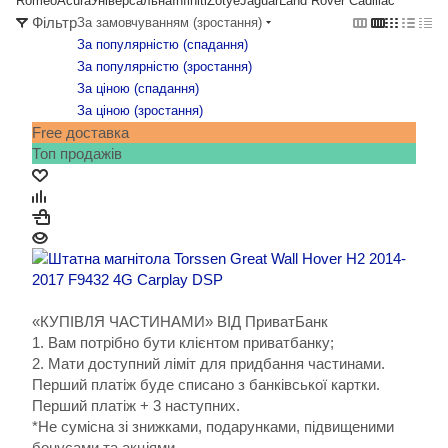
Romeo
Acura
Універсальна
Infiniti
Zotye
Jaguar
Land Rover
Cadillac
Фільтр
За замовчуванням (зростання)
За популярністю (cпадання)
За популярністю (зростання)
За ціною (cпадання)
За ціною (зростання)
Free доставка
Топ продажів
«КУПІВЛЯ ЧАСТИНАМИ» ВІД ПриватБанк
1. Вам потрібно бути клієнтом приватбанку;
2. Мати доступний ліміт для придбання частинами.
Перший платіж буде списано з банківської картки.
Перший платіж + 3 наступних.
*Не сумісна зі знижками, подарунками, підвищеними
бонусами та акціями.