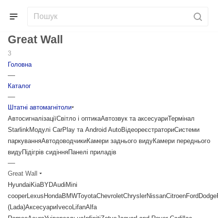
Great Wall
3
Головна
—
Каталог
—
Штатні автомагнітоли
Автосигналізації
Світло і оптика
Автозвук та аксесуари
Термінал
Starlink
Модулі CarPlay та Android Auto
Відеореєстратори
Системи
паркування
Автодоводчики
Камери заднього виду
Камери переднього
виду
Підігрів сидіння
Панелі приладів
—
Great Wall
Hyundai
Kia
BYD
Audi
Mini
cooper
Lexus
Honda
BMW
Toyota
Chevrolet
Chrysler
Nissan
Citroen
Ford
Dodge
(Lada)
Аксесуари
Iveco
Lifan
Alfa