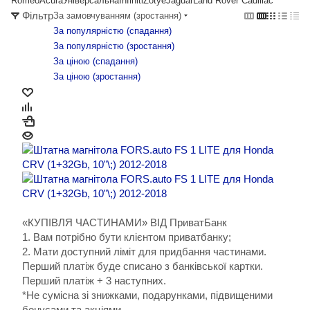
Romeo
Acura
Універсальна
Infiniti
Zotye
Jaguar
Land Rover
Cadillac
Фільтр
За замовчуванням (зростання)
За популярністю (cпадання)
За популярністю (зростання)
За ціною (cпадання)
За ціною (зростання)
«КУПІВЛЯ ЧАСТИНАМИ» ВІД ПриватБанк
1. Вам потрібно бути клієнтом приватбанку;
2. Мати доступний ліміт для придбання частинами.
Перший платіж буде списано з банківської картки.
Перший платіж + 3 наступних.
*Не сумісна зі знижками, подарунками, підвищеними
бонусами та акціями.