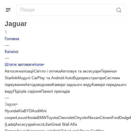
Jaguar
3
Головна
—
Каталог
—
Штатні автомагнітоли
Автосигналізації
Світло і оптика
Автозвук та аксесуари
Термінал
Starlink
Модулі CarPlay та Android Auto
Відеореєстратори
Системи
паркування
Автодоводчики
Камери заднього виду
Камери переднього
виду
Підігрів сидіння
Панелі приладів
—
Jaguar
Hyundai
Kia
BYD
Audi
Mini
cooper
Lexus
Honda
BMW
Toyota
Chevrolet
Chrysler
Nissan
Citroen
Ford
Dodge
(Lada)
Аксесуари
Iveco
Lifan
Great Wall
Alfa