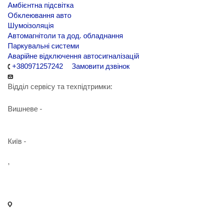
Амбієнтна підсвітка
Обклеювання авто
Шумоізоляція
Автомагнітоли та дод. обладнання
Паркувальні системи
Аварійне відключення автосигналізацій
+380971257242
Замовити дзвінок
Відділ сервісу та техпідтримки:
Вишневе -
+38 098 090 15 01
Київ -
+38 098 989 03 30
,
+38 097 125 72 42
info@agent-security.com.ua
- м. Київ, вул. Сирецька, 33 Х
- м. Вишневе, вул. Київська, 2