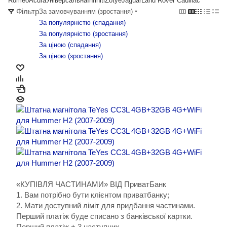
Romeo
Acura
Універсальна
Infiniti
Zotye
Jaguar
Land Rover
Cadillac
Фільтр
За замовчуванням (зростання)
За популярністю (cпадання)
За популярністю (зростання)
За ціною (cпадання)
За ціною (зростання)
«КУПІВЛЯ ЧАСТИНАМИ» ВІД ПриватБанк
1. Вам потрібно бути клієнтом приватбанку;
2. Мати доступний ліміт для придбання частинами.
Перший платіж буде списано з банківської картки.
Перший платіж + 3 наступних.