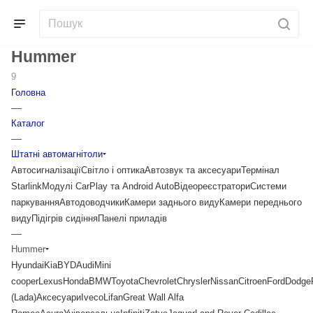
Hummer
9
Головна
—
Каталог
—
Штатні автомагнітоли
Автосигналізації
Світло і оптика
Автозвук та аксесуари
Термінал
Starlink
Модулі CarPlay та Android Auto
Відеореєстратори
Системи
паркування
Автодоводчики
Камери заднього виду
Камери переднього
виду
Підігрів сидіння
Панелі приладів
—
Hummer
Hyundai
Kia
BYD
Audi
Mini
cooper
Lexus
Honda
BMW
Toyota
Chevrolet
Chrysler
Nissan
Citroen
Ford
Dodge
(Lada)
Аксесуари
Iveco
Lifan
Great Wall
Alfa