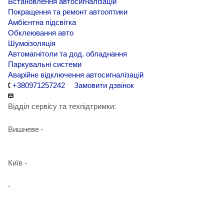
Встановлення автосигналізацій
Покращення та ремонт автооптики
Амбієнтна підсвітка
Обклеювання авто
Шумоізоляція
Автомагнітоли та дод. обладнання
Паркувальні системи
Аварійне відключення автосигналізацій
+380971257242
Замовити дзвінок
Відділ сервісу та техпідтримки:
Вишневе -
+38 098 090 15 01
Київ -
+38 098 989 03 30
,
+38 097 125 72 42
info@agent-security.com.ua