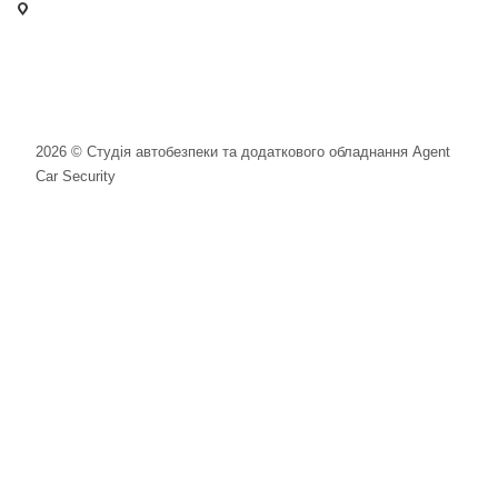
- м. Київ, вул. Сирецька, 33 Х
- м. Вишневе, вул. Київська, 2
2026 © Студія автобезпеки та додаткового обладнання Agent
Car Security