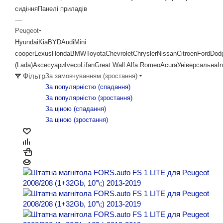
сидіння
Панелі приладів
—
Peugeot
Hyundai
Kia
BYD
Audi
Mini
cooper
Lexus
Honda
BMW
Toyota
Chevrolet
Chrysler
Nissan
Citroen
Ford
Dod
(Lada)
Аксесуари
Iveco
Lifan
Great Wall
Alfa Romeo
Acura
Універсальна
In
Фільтр
За замовчуванням (зростання)
За популярністю (cпадання)
За популярністю (зростання)
За ціною (cпадання)
За ціною (зростання)