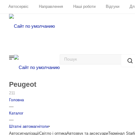
Автосервіс
Направлення
Наші роботи
Відгуки
Дл
Peugeot
211
Головна
—
Каталог
—
Штатні автомагнітоли
Автосигналізації
Світло і оптика
Автозвук та аксесуари
Термінал Starl