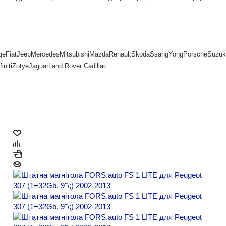
ge
Fiat
Jeep
Mercedes
Mitsubishi
Mazda
Renault
Skoda
SsangYong
Porsche
Suzuk
finiti
Zotye
Jaguar
Land Rover
Cadillac