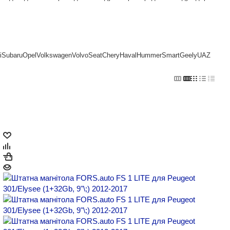
i
Subaru
Opel
Volkswagen
Volvo
Seat
Chery
Haval
Hummer
Smart
Geely
UAZ