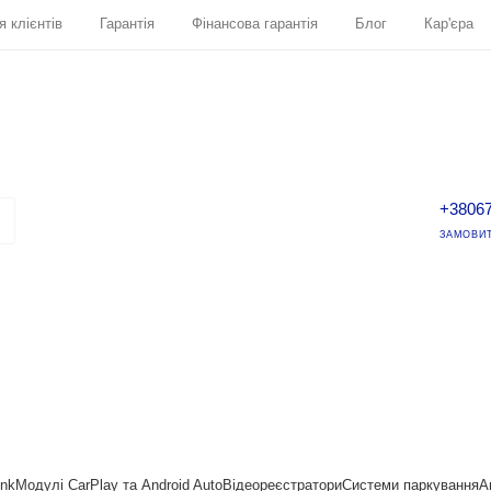
я клієнтів
Гарантія
Фінансова гарантія
Блог
Кар'єра
+3806
ЗАМОВИТ
ink
Модулі CarPlay та Android Auto
Відеореєстратори
Системи паркування
А