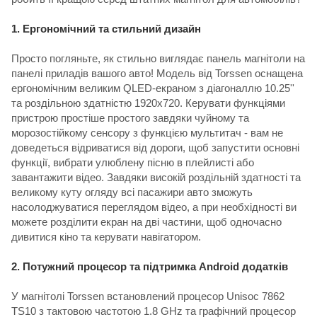
1. Ергономічний та стильний дизайн
Просто погляньте, як стильно виглядає панель магнітоли на
панелі приладів вашого авто! Модель від Torssen оснащена
ергономічним великим QLED-екраном з діагоналлю 10.25''
та роздільною здатністю 1920х720. Керувати функціями
пристрою простіше простого завдяки чуйному та
морозостійкому сенсору з функцією мультитач - вам не
доведеться відриватися від дороги, щоб запустити основні
функції, вибрати улюблену пісню в плейлисті або
завантажити відео. Завдяки високій роздільній здатності та
великому куту огляду всі пасажири авто зможуть
насолоджуватися переглядом відео, а при необхідності ви
можете розділити екран на дві частини, щоб одночасно
дивитися кіно та керувати навігатором.
2. Потужний процесор та підтримка Android додатків
У магнітолі Torssen встановлений процесор Unisoc 7862
TS10 з тактовою частотою 1.8 GHz та графічний процесор