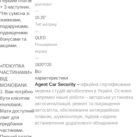
Перший платіж
діагоналі
+ 3 наступних.
—
*Не сумісна зі
10.25"
знижками,
Тип матриці
подарунками,
—
підвищеними
QLED
бонусами та
Розширення
акціями.
екрану
—
1920*720
«ПОКУПКА
Всі
ЧАСТИНАМИ»
характеристики
ВІД
Agent Car Security –
офіційна сертифікована
MONOBANK
мережа студій автобезпеки в Україні. Основні
1. Вам потрібно
напрямки нашої роботи – авторська установка
бути клієнтом
автосигналізацій, ремонт та покращення
monobank;
автосвітла, обклеювання антигравійною
Мати доступний
плівкою, шумоізоляція, підігрів сидіння,
ліміт для
встановлення додаткового обладнання
придбання
частинами.
Перший платіж