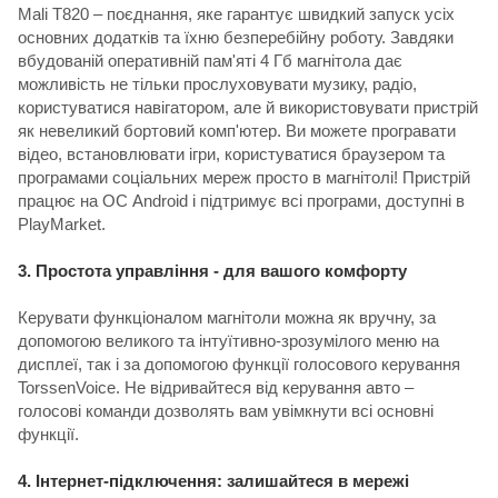
Mali T820 – поєднання, яке гарантує швидкий запуск усіх
основних додатків та їхню безперебійну роботу. Завдяки
вбудованій оперативній пам'яті 4 Гб магнітола дає
можливість не тільки прослуховувати музику, радіо,
користуватися навігатором, але й використовувати пристрій
як невеликий бортовий комп'ютер. Ви можете програвати
відео, встановлювати ігри, користуватися браузером та
програмами соціальних мереж просто в магнітолі! Пристрій
працює на ОС Android і підтримує всі програми, доступні в
PlayMarket.
3. Простота управління - для вашого комфорту
Керувати функціоналом магнітоли можна як вручну, за
допомогою великого та інтуїтивно-зрозумілого меню на
дисплеї, так і за допомогою функції голосового керування
TorssenVoice. Не відривайтеся від керування авто –
голосові команди дозволять вам увімкнути всі основні
функції.
4. Інтернет-підключення: залишайтеся в мережі