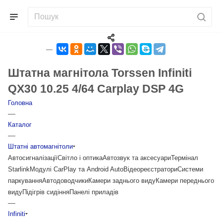
Штатна магнітола Torssen Infiniti
QX30 10.25 4/64 Carplay DSP 4G
Головна
—
Каталог
—
Штатні автомагнітоли
Автосигналізації
Світло і оптика
Автозвук та аксесуари
Термінал
Starlink
Модулі CarPlay та Android Auto
Відеореєстратори
Системи
паркування
Автодоводчики
Камери заднього виду
Камери переднього
виду
Підігрів сидіння
Панелі приладів
—
Infiniti