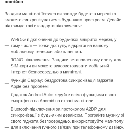
постійно
Завдяки магнітолі Torssen ви завжди будете в мережі та
зможете синхронізуватися з будь-яким пристроєм. Девайс
підтримує такі стандарти підключення:
Wi-fi 5G підключення до будь-якої відкритої мережі, у
тому числі — точки доступу, відкритої на вашому
мобільному телефоні або планшеті.
3G/4G підключення. Завдяки встановленому слоту для
SIM-карти ви можете використовувати мобільний
інтернет безпосередньо в магнітолі.
Функція Carplay: бездротова синхронізація гаджетів
Apple без проблем!
Додаток Android Auto: керуйте всіма функціями свого
смартфона на Android на екрані магнітоли.
Bluetooth-підключення за протоколом A2DP для
синхронізації з будь-яким девайсом. Програйте музику зі
свого гаджета безпосередньо, використовуйте магнітолу
для включення гучного зв'язку при телефонному дзвінку,