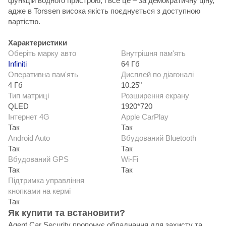
функцій водного пристрою, і все це – за демократичну ціну,
адже в Torssen висока якість поєднується з доступною
вартістю.
Характеристики
Оберіть марку авто
Внутрішня пам'ять
Infiniti
64 Гб
Оперативна пам'ять
Дисплей по діагоналі
4 Гб
10.25"
Тип матриці
Розширення екрану
QLED
1920*720
Інтернет 4G
Apple CarPlay
Так
Так
Android Auto
Вбудований Bluetooth
Так
Так
Вбудований GPS
Wi-Fi
Так
Так
Підтримка управління
кнопками на кермі
Так
Як купити та встановити?
Agent Car Security пропонує обладнання для захисту та