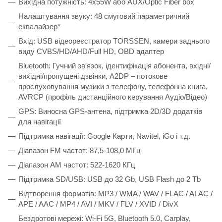
Вихідна потужність: 4х55W або AUX/Optic Fiber box
Налаштування звуку: 48 смуговий параметричний
еквалайзер*
Вхід: USB відеореєстратор TORSSEN, камери заднього
виду CVBS/HD/AHD/Full HD, OBD адаптер
Bluetooth: Гучний зв'язок, ідентифікація абонента, вхідні/
вихідні/пропущені дзвінки, A2DP – потокове
прослуховування музики з телефону, телефонна книга,
AVRCP (профіль дистанційного керування Аудіо/Відео)
GPS: Виносна GPS-антена, підтримка 2D/3D додатків
для навігації
Підтримка навігації: Google Карти, Navitel, iGo і т.д.
Діапазон FM частот: 87,5-108,0 МГц
Діапазон АМ частот: 522-1620 КГц
Підтримка SD/USB: USB до 32 Gb, USB Flash до 2 Tb
Відтворення форматів: MP3 / WMA / WAV / FLAC / ALAC /
APE / AAC / MP4 / AVI / MKV / FLV / XVID / DivX
Бездротові мережі: Wi-Fi 5G, Bluetooth 5.0, Carplay,