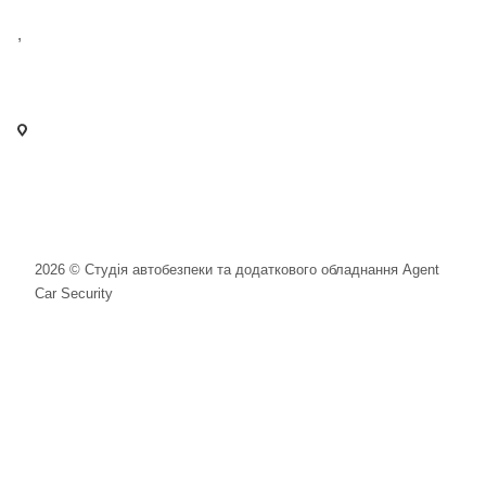
+38 098 989 03 30
,
+38 097 125 72 42
info@agent-security.com.ua
- м. Київ, вул. Сирецька, 33 Х
- м. Вишневе, вул. Київська, 2
2026 © Студія автобезпеки та додаткового обладнання Agent
Car Security