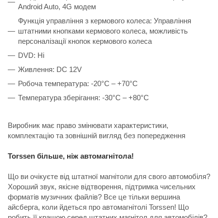
Android Auto, 4G модем
Функція управління з кермового колеса: Управління
штатними кнопками кермового колеса, можливість
персоналізації кнопок кермового колеса
DVD: Ні
Живлення: DC 12V
Робоча температура: -20°C – +70°C
Температура зберігання: -30°C – +80°C
Виробник має право змінювати характеристики,
комплектацію та зовнішній вигляд без попередження
Torssen більше, ніж автомагнітола!
Що ви очікуєте від штатної магнітоли для свого автомобіля?
Хороший звук, якісне відтворення, підтримка чисельних
форматів музичних файлів? Все це тільки вершина
айсберга, коли йдеться про автомагнітолі Torssen! Що
робить її кращою серед штатних магнітол для автомобілів?