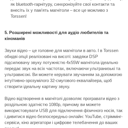
як bluetooth-гарнітуру, синхронізуйте свої контакти та
внесіть їх у пам'ять магнітоли – все це можливо з
Torssen!
5. Розширені можливості для аудіо любителів та
кіноманів
Звуки відео – це головне для магнітоли в авто. І в Torssen
обидві опції реалізовані на висоті: завдяки DSP
підсилювачу звуку потужністю 4х55W магнітола ідеально
передає звук на всіх частотах, включаючи ультранизькі та
ультрависокі. Ви можете керувати звучанням за допомогою
інтуїтивно-зрозумілого 32-смугового еквалайзера, щоб
створити ідеальну картину звуку.
Відео відтворення в магнітолі дозволяє програвати відео з
роздільною здатністю 1080р, причому ви можете
використовувати USB для підключення фізичного носія, так
і дивитися відео безпосередньо онлайн: YouTube, стріммінг-
сервіси, кіно агрегатори і цифрове телебачення до ваших