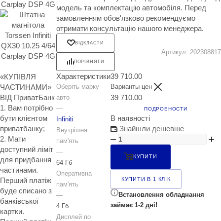
модель та комплектацію автомобіля. Перед
замовленням обов'язково рекомендуємо
отримати консультацію нашого менеджера.
ВІДКЛАСТИ
Артикул:
202308817
ПОРІВНЯТИ
Характеристики
39 710.00
«КУПІВЛЯ
Оберіть марку
Варианты цен
ЧАСТИНАМИ»
39 710.00
ВІД ПриватБанк
авто
1. Вам потрібно
—
ПОДРОБНОСТИ
В наявності
бути клієнтом
Infiniti
Знайшли дешевше
приватбанку;
Внутрішня
2. Мати
пам'ять
доступний ліміт
—
КУПИТИ
для придбання
64 Гб
частинами.
Оперативна
Перший платіж
КУПИТИ В 1 КЛІК
пам'ять
буде списано з
Встановлення обладнання
—
банківської
займає 1-2 дні!
4 Гб
картки.
Дисплей по