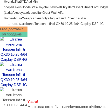
Hyundai
Kia
BYD
Audi
Mini
cooper
Lexus
Honda
BMW
Toyota
Chevrolet
Chrysler
Nissan
Citroen
Ford
Dodge
(Lada)
Аксесуари
Iveco
Lifan
Great Wall
Alfa
Romeo
Acura
Універсальна
Zotye
Jaguar
Land Rover
Cadillac
—
Штатна магнітола Torssen Infiniti QX30 10.25 4/64 Carplay DSP 4G
Free доставка
Топ продажів
Увага!
Магнітола потребує індивідуального підбору під