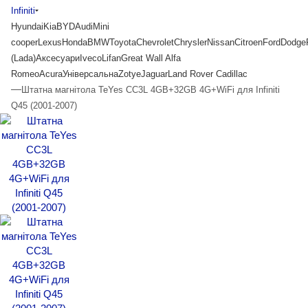
Infiniti
Hyundai
Kia
BYD
Audi
Mini
cooper
Lexus
Honda
BMW
Toyota
Chevrolet
Chrysler
Nissan
Citroen
Ford
Dodge
(Lada)
Аксесуари
Iveco
Lifan
Great Wall
Alfa
Romeo
Acura
Універсальна
Zotye
Jaguar
Land Rover
Cadillac
—
Штатна магнітола TeYes CC3L 4GB+32GB 4G+WiFi для Infiniti
Q45 (2001-2007)