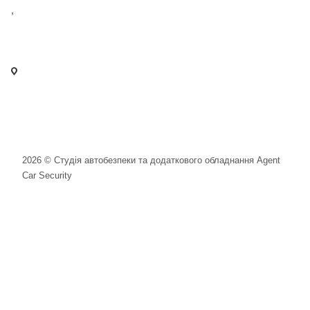
,
+38 097 125 72 42
info@agent-security.com.ua
- м. Київ, вул. Сирецька, 33 Х
- м. Вишневе, вул. Київська, 2
2026 © Студія автобезпеки та додаткового обладнання Agent
Car Security