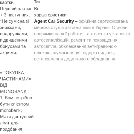
Так
картки.
Всі
Перший платіж
характеристики
+ 3 наступних.
Agent Car Security –
офіційна сертифікована
*Не сумісна зі
мережа студій автобезпеки в Україні. Основні
знижками,
напрямки нашої роботи – авторська установка
подарунками,
автосигналізацій, ремонт та покращення
підвищеними
автосвітла, обклеювання антигравійною
бонусами та
плівкою, шумоізоляція, підігрів сидіння,
акціями.
встановлення додаткового обладнання
«ПОКУПКА
ЧАСТИНАМИ»
ВІД
MONOBANK
1. Вам потрібно
бути клієнтом
monobank;
Мати доступний
ліміт для
придбання