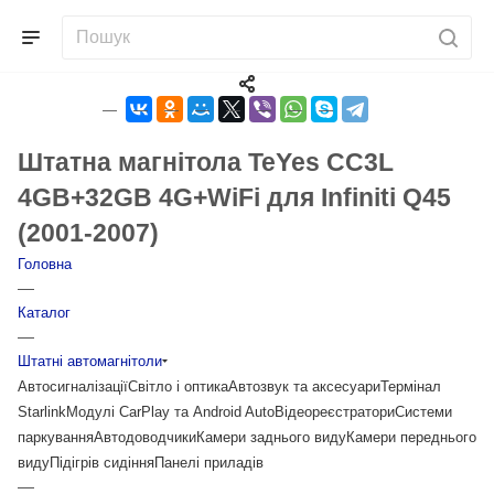
Штатна магнітола TeYes CC3L
4GB+32GB 4G+WiFi для Infiniti Q45
(2001-2007)
Головна
—
Каталог
—
Штатні автомагнітоли
Автосигналізації
Світло і оптика
Автозвук та аксесуари
Термінал
Starlink
Модулі CarPlay та Android Auto
Відеореєстратори
Системи
паркування
Автодоводчики
Камери заднього виду
Камери переднього
виду
Підігрів сидіння
Панелі приладів
—