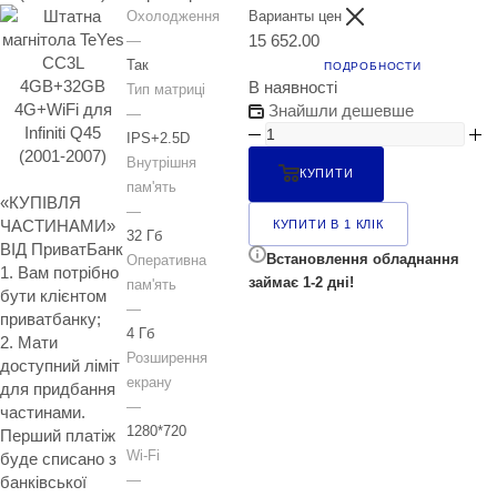
Охолодження
Варианты цен
15 652.00
—
Так
ПОДРОБНОСТИ
В наявності
Тип матриці
Знайшли дешевше
—
IPS+2.5D
Внутрішня
КУПИТИ
пам'ять
«КУПІВЛЯ
—
ЧАСТИНАМИ»
КУПИТИ В 1 КЛІК
32 Гб
ВІД ПриватБанк
Встановлення обладнання
Оперативна
1. Вам потрібно
займає 1-2 дні!
пам'ять
бути клієнтом
—
приватбанку;
4 Гб
2. Мати
Розширення
доступний ліміт
екрану
для придбання
—
частинами.
1280*720
Перший платіж
Wi-Fi
буде списано з
—
банківської