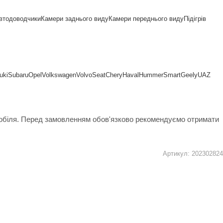
втодоводчики
Камери заднього виду
Камери переднього виду
Підігрів
uki
Subaru
Opel
Volkswagen
Volvo
Seat
Chery
Haval
Hummer
Smart
Geely
UAZ
мобіля. Перед замовленням обов'язково рекомендуємо отримати
Артикул:
202302824