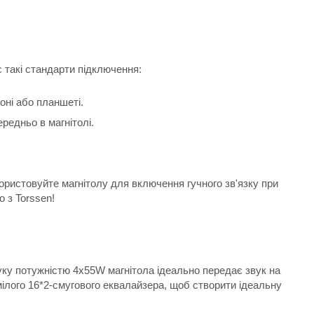
 такі стандарти підключення:
оні або планшеті.
редньо в магнітолі.
ористовуйте магнітолу для включення гучного зв'язку при
о з Torssen!
звуку потужністю 4х55W магнітола ідеально передає звук на
ілого 16*2-смугового еквалайзера, щоб створити ідеальну