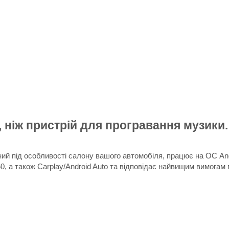
 ніж пристрій для програвання музики.
ий під особливості салону вашого автомобіля, працює на ОС And
 а також Carplay/Android Auto та відповідає найвищим вимогам п