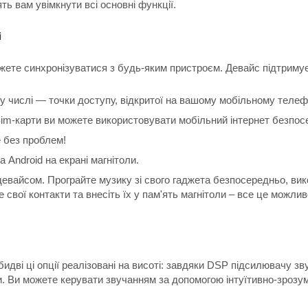
ть вам увімкнути всі основні функції.
і
ожете синхронізуватися з будь-яким пристроєм. Девайс підтримує
ому числі — точки доступу, відкритої на вашому мобільному телеф
m-карти ви можете використовувати мобільний інтернет безпосе
e без проблем!
 Android на екрані магнітоли.
 девайсом. Програйте музику зі свого гаджета безпосередньо, вик
е свої контакти та внесіть їх у пам'ять магнітоли – все це можлив
обидві ці опції реалізовані на висоті: завдяки DSP підсилювачу 
. Ви можете керувати звучанням за допомогою інтуїтивно-зрозум