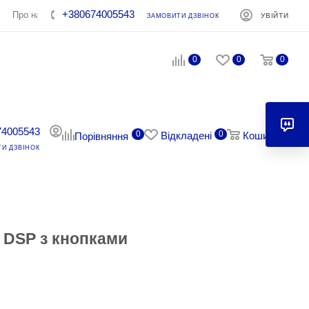
+380674005543
Про нас
Контакти
УВІЙТИ
ЗАМОВИТИ ДЗВІНОК
0
0
0
74005543
0
0
0
Відкладені
Кошик
Порівняння
И ДЗВІНОК
y DSP з кнопками