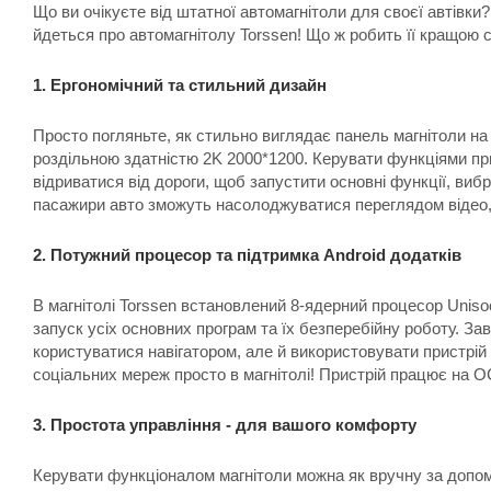
Що ви очікуєте від штатної автомагнітоли для своєї автівк
йдеться про автомагнітолу Torssen! Що ж робить її кращою 
1. Ергономічний та стильний дизайн
Просто погляньте, як стильно виглядає панель магнітоли на
роздільною здатністю 2K 2000*1200. Керувати функціями пр
відриватися від дороги, щоб запустити основні функції, виб
пасажири авто зможуть насолоджуватися переглядом відео, а
2. Потужний процесор та підтримка Android додатків
В магнітолі Torssen встановлений 8-ядерний процесор Uniso
запуск усіх основних програм та їх безперебійну роботу. Зав
користуватися навігатором, але й використовувати пристрій
соціальних мереж просто в магнітолі! Пристрій працює на ОС 
3. Простота управління - для вашого комфорту
Керувати функціоналом магнітоли можна як вручну за допомог