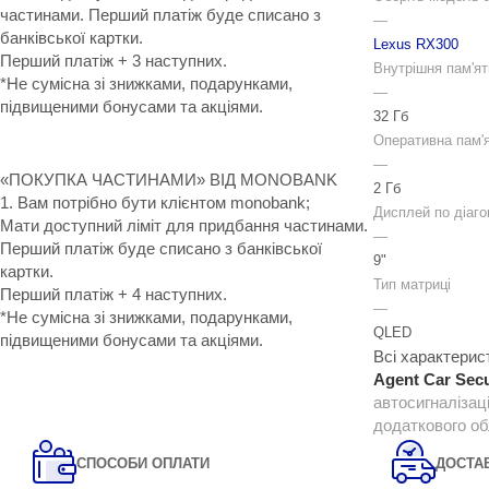
частинами. Перший платіж буде списано з
—
банківської картки.
Lexus RX300
Перший платіж + 3 наступних.
Внутрішня пам'ят
*Не сумісна зі знижками, подарунками,
—
підвищеними бонусами та акціями.
32 Гб
Оперативна пам'
—
«ПОКУПКА ЧАСТИНАМИ» ВІД MONOBANK
2 Гб
1. Вам потрібно бути клієнтом monobank;
Дисплей по діаго
Мати доступний ліміт для придбання частинами.
—
Перший платіж буде списано з банківської
9"
картки.
Тип матриці
Перший платіж + 4 наступних.
—
*Не сумісна зі знижками, подарунками,
QLED
підвищеними бонусами та акціями.
Всі характерис
Agent Car Secu
автосигналізац
додаткового о
СПОСОБИ ОПЛАТИ
ДОСТА