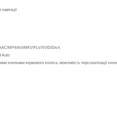
навігації
AAC/MP4/AVI/MKV/FLV/XVID/DivX
d Auto
ими кнопками кермового колеса, можливість персоналізації кноп