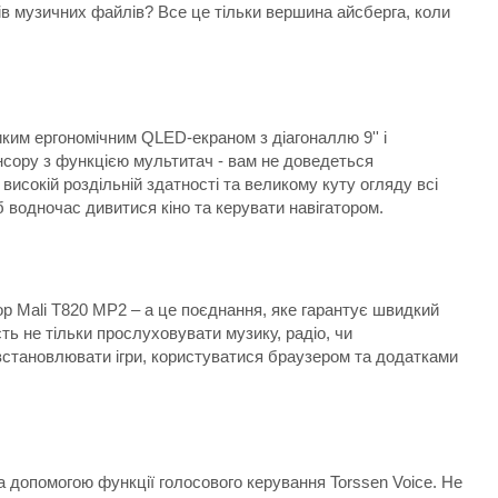
тів музичних файлів? Все це тільки вершина айсберга, коли
ким ергономічним QLED-екраном з діагоналлю 9'' і
нсору з функцією мультитач - вам не доведеться
високій роздільній здатності та великому куту огляду всі
 водночас дивитися кіно та керувати навігатором.
ор Mali T820 MP2 – а це поєднання, яке гарантує швидкий
ть не тільки прослуховувати музику, радіо, чи
 встановлювати ігри, користуватися браузером та додатками
а допомогою функції голосового керування Torssen Voice. Не