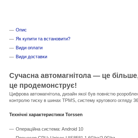
Опис
Як купити та встановити?
Види оплати
Види доставки
Сучасна автомагнітола — це більше,
це продемонструє!
Цифрова автомагнітола, дизайн якої був повністю розроблен
контролю тиску в шинах TPMS, систему кругового огляду 360,
Технічні характеристики Torssen
Операційна система: Android 10
Процесор CPU: Unisoc UIS8581 1.6Ghz/2.0Ghz