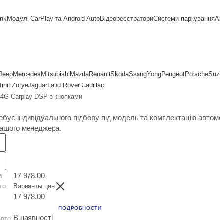
ink
Модулі CarPlay та Android Auto
Відеореєстратори
Системи паркування
А
Jeep
Mercedes
Mitsubishi
Mazda
Renault
Skoda
SsangYong
Peugeot
Porsche
Suz
finiti
Zotye
Jaguar
Land Rover
Cadillac
 4G Carplay DSP з кнопками
ебує індивідуального підбору під модель та комплектацію авто
нашого менеджера.
и
17 978.00
то
Варианты цен
17 978.00
ПОДРОБНОСТИ
В наявності
авто