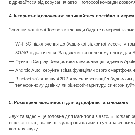
відривайтеся від керування авто – голосові команди дозволя
4. Інтернет-підключення: залишайтеся постійно в мереж
Завдяки магнітолі Torssen ви завжди будете в мережі та зм
Wi-fi 5G підключення до будь-якої відкритої мережі, у т
3G/4G підключення. Завдяки встановленому слоту для Si
Функція Carplay: бездротова синхронізація гаджетів Appl
Android Auto: керуйте всіма функціями свого смартфона на
Bluetooth-з'єднання A2DP для синхронізації з будь-яким
телефонному дзвінку, як bluetooth-гарнітуру, синхронізуйт
5. Розширені можливості для аудіофілів та кіноманів
Звук та відео – це головне для магнітоли в авто. В Torssen 
всіх частотах, включно з ультранизькими та ультрависокими
картину звуку.