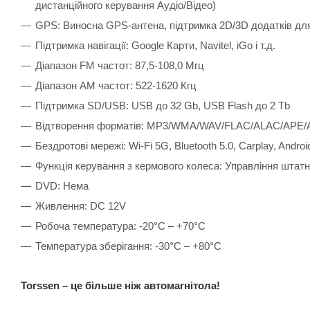
дистанційного керування Аудіо/Відео)
GPS: Виносна GPS-антена, підтримка 2D/3D додатків для 
Підтримка навігації: Google Карти, Navitel, iGo і т.д.
Діапазон FM частот: 87,5-108,0 Мгц
Діапазон АМ частот: 522-1620 Кгц
Підтримка SD/USB: USB до 32 Gb, USB Flash до 2 Tb
Відтворення форматів: MP3/WMA/WAV/FLAC/ALAC/APE/
Бездротові мережі: Wi-Fi 5G, Bluetooth 5.0, Carplay, Androi
Функція керування з кермового колеса: Управління штатн
DVD: Нема
Живлення: DC 12V
Робоча температура: -20°C – +70°C
Температура зберігання: -30°C – +80°C
Torssen – це більше ніж автомагнітола!