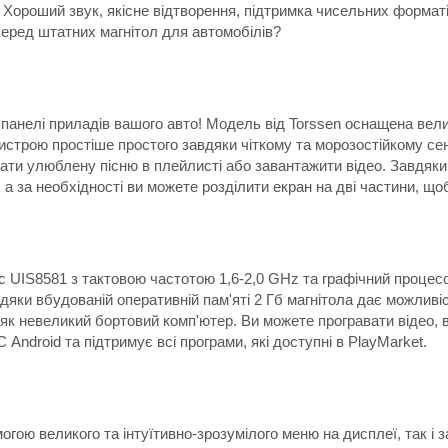
и? Хороший звук, якісне відтворення, підтримка чисельних форма
серед штатних магнітол для автомобілів?
 панелі приладів вашого авто! Модель від Torssen оснащена вели
истрою простіше простого завдяки чіткому та морозостійкому се
рати улюблену пісню в плейлисті або завантажити відео. Завдяки 
 за необхідності ви можете розділити екран на дві частини, щоб
c UIS8581 з тактовою частотою 1,6-2,0 GHz та графічний процес
дяки вбудованій оперативній пам'яті 2 Гб магнітола дає можливіс
 як невеликий бортовий комп'ютер. Ви можете програвати відео,
Android та підтримує всі програми, які доступні в PlayMarket.
ою великого та інтуїтивно-зрозумілого меню на дисплеї, так і з