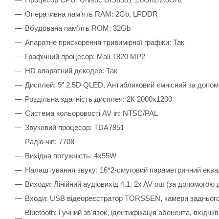
Оперативна пам’ять RAM: 2Gb, LPDDR
Вбудована пам’ять ROM: 32Gb
Апаратне прискорення тривимірної графіки: Так
Графічний процесор: Mali T820 MP2
HD апаратний декодер: Так
Дисплей: 9” 2,5D QLED, Антибликовий ємнісний за допом
Роздільна здатність дисплея: 2К 2000х1200
Система кольоровості AV in: NTSC/PAL
Звуковий процесор: TDA7851
Радіо чіп: 7708
Вихідна потужність: 4х55W
Налаштування звуку: 16*2-смуговий параметричний екв
Виходи: Лінійний аудіовихід 4.1, 2x AV out (за допомого
Входи: USB відеореєстратор TORSSEN, камери заднього
Bluetooth: Гучний зв'язок, ідентифікація абонента, вхід