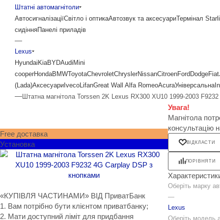
Штатні автомагнітоли
Автосигналізації
Світло і оптика
Автозвук та аксесуари
Термінал Starl
сидіння
Панелі приладів
—
Lexus
Hyundai
Kia
BYD
Audi
Mini
cooper
Honda
BMW
Toyota
Chevrolet
Chrysler
Nissan
Citroen
Ford
Dodge
Fiat
(Lada)
Аксесуари
Iveco
Lifan
Great Wall
Alfa Romeo
Acura
Універсальна
In
—
Штатна магнітола Torssen 2K Lexus RX300 XU10 1999-2003 F9232
Увага!
Магнітола потр
консультацію 
Free доставка
Установка
ВІДКЛАСТИ
ПОРІВНЯТИ
Характеристик
Оберіть марку ав
«КУПІВЛЯ ЧАСТИНАМИ» ВІД ПриватБанк
—
1. Вам потрібно бути клієнтом приватбанку;
Lexus
2. Мати доступний ліміт для придбання
Оберіть модель 