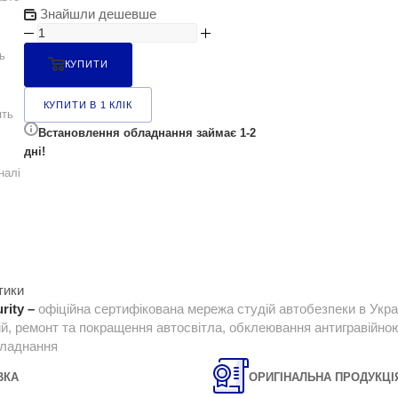
Знайшли дешевше
ь
КУПИТИ
КУПИТИ В 1 КЛІК
ять
Встановлення обладнання займає 1-2
дні!
налі
тики
rity –
офіційна сертифікована мережа студій автобезпеки в Укра
ій, ремонт та покращення автосвітла, обклеювання антигравійною 
бладнання
ВКА
ОРИГІНАЛЬНА ПРОДУКЦІ