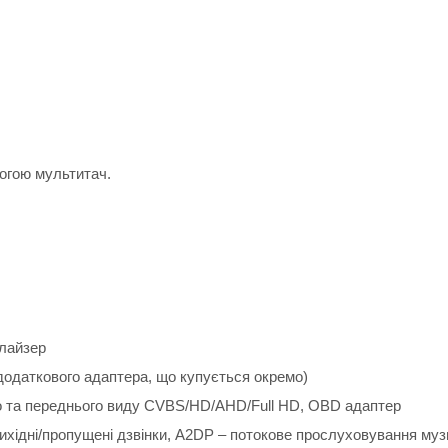
огою мультитач.
алайзер
ю додаткового адаптера, що купується окремо)
 та переднього виду CVBS/HD/AHD/Full HD, OBD адаптер
ні/вихідні/пропущені дзвінки, A2DP – потокове прослуховування м