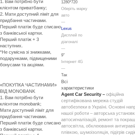
1. Вам потрібно бути
1280*720
клієнтом приватбанку;
Оберіть марку
2. Мати доступний ліміт для
авто
придбання частинами.
—
Перший платіж буде списано
Lexus
з банківської картки.
Дисплей по
Перший платіж + 3
діагоналі
наступних.
—
*Не сумісна зі знижками,
9"
подарунками, підвищеними
Інтернет 4G
бонусами та акціями.
—
Так
Всі
«ПОКУПКА ЧАСТИНАМИ»
характеристики
ВІД MONOBANK
Agent Car Security –
офіційна
1. Вам потрібно бути
сертифікована мережа студій
клієнтом monobank;
автобезпеки в Україні. Основні нап
Мати доступний ліміт для
нашої роботи – авторська установк
придбання частинами.
автосигналізацій, ремонт та покра
Перший платіж буде списано
автосвітла, обклеювання антиграв
з банківської картки.
плівкою, шумоізоляція, підігрів сиді