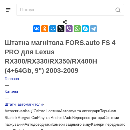
Штатна магнітола FORS.auto FS 4
PRO для Lexus
RX300/RX330/RX350/RX400H
(4+64Gb, 9") 2003-2009
Головна
—
Каталог
—
Штатні автомагнітоли
Автосигналізації
Світло і оптика
Автозвук та аксесуари
Термінал
Starlink
Модулі CarPlay та Android Auto
Відеореєстратори
Системи
паркування
Автодоводчики
Камери заднього виду
Камери переднього