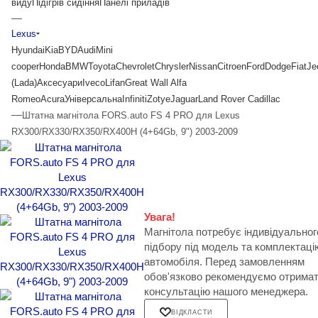
виду
Підігрів сидіння
Панелі приладів
—
Lexus
Hyundai
Kia
BYD
Audi
Mini
cooper
Honda
BMW
Toyota
Chevrolet
Chrysler
Nissan
Citroen
Ford
Dodge
Fiat
Je
(Lada)
Аксесуари
Iveco
Lifan
Great Wall
Alfa
Romeo
Acura
Універсальна
Infiniti
Zotye
Jaguar
Land Rover
Cadillac
—
Штатна магнітола FORS.auto FS 4 PRO для Lexus
RX300/RX330/RX350/RX400H (4+64Gb, 9") 2003-2009
Увага!
Магнітола потребує індивідуальног
підбору під модель та комплектаці
автомобіля. Перед замовленням
обов'язково рекомендуємо отрима
консультацію нашого менеджера.
ВІДКЛАСТИ