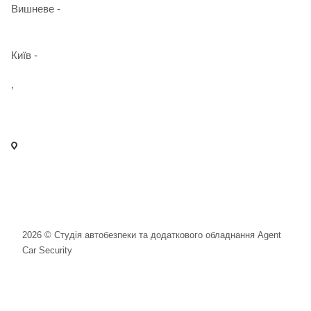
Вишневе -
+38 098 090 15 01
Київ -
+38 098 989 03 30
,
+38 097 125 72 42
info@agent-security.com.ua
- м. Київ, вул. Сирецька, 33 Х
- м. Вишневе, вул. Київська, 2
2026 © Студія автобезпеки та додаткового обладнання Agent
Car Security