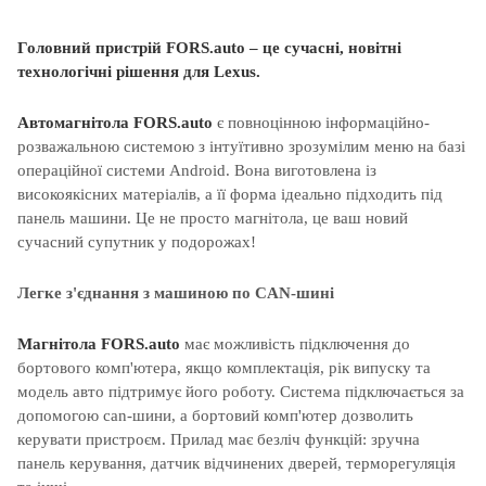
Головний пристрій FORS.auto – це сучасні, новітні
технологічні рішення для Lexus.
Автомагнітола FORS.auto
є повноцінною інформаційно-
розважальною системою з інтуїтивно зрозумілим меню на базі
операційної системи Android. Вона виготовлена із
високоякісних матеріалів, а її форма ідеально підходить під
панель машини. Це не просто магнітола, це ваш новий
сучасний супутник у подорожах!
Легке з'єднання з машиною по CAN-шині
Магнітола FORS.auto
має можливість підключення до
бортового комп'ютера, якщо комплектація, рік випуску та
модель авто підтримує його роботу. Система підключається за
допомогою can-шини, а бортовий комп'ютер дозволить
керувати пристроєм. Прилад має безліч функцій: зручна
панель керування, датчик відчинених дверей, терморегуляція