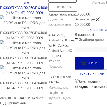
Артикул:
ПОРІВНЯТИ
Характеристики
10 600.00
Додаткові
Варианты цен
10 600.00
характеристики
—
ПОДРОБНОСТИ
В наявності
4+64Gb, 9",
Знайшли дешев
Android 12, 8 core,
Wi-Fi, CarPlay,
Android Auto, 4G
LTE, DSP,
1280*720
КУПИТИ
Процесор
—
КУПИТИ В 1 КЛІК
FYT 9863 8 core
Встановлення
1.6 Ghz
обладнання займає 1
Максимальна
роздільна
«КУПІВЛЯ ЧАСТИНАМИ»
здатність відео
ВІД ПриватБанк
—