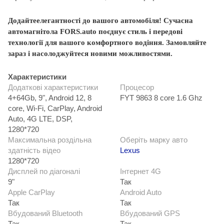
Додайтеелегантності до вашого автомобіля! Сучасна
автомагнітола FORS.auto поєднує стиль і передові
технології для вашого комфортного водіння.
Замовляйте
зараз і насолоджуйтеся новими можливостями.
Характеристики
Додаткові характеристики
Процесор
4+64Gb, 9", Android 12, 8
FYT 9863 8 core 1.6 Ghz
core, Wi-Fi, CarPlay, Android
Auto, 4G LTE, DSP,
1280*720
Максимальна роздільна
Оберіть марку авто
здатність відео
Lexus
1280*720
Дисплей по діагоналі
Інтернет 4G
9"
Так
Apple CarPlay
Android Auto
Так
Так
Вбудований Bluetooth
Вбудований GPS
Так
Так