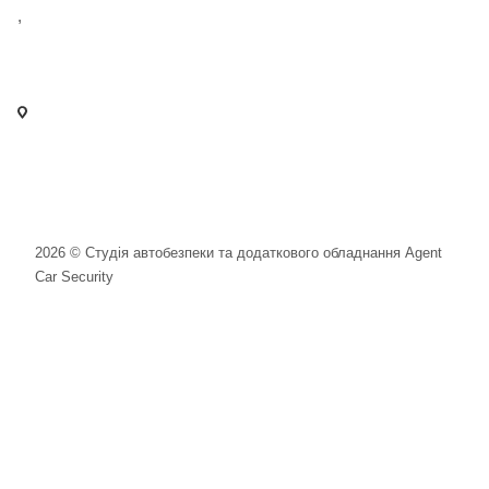
,
+38 097 125 72 42
info@agent-security.com.ua
- м. Київ, вул. Сирецька, 33 Х
- м. Вишневе, вул. Київська, 2
2026 © Студія автобезпеки та додаткового обладнання Agent
Car Security