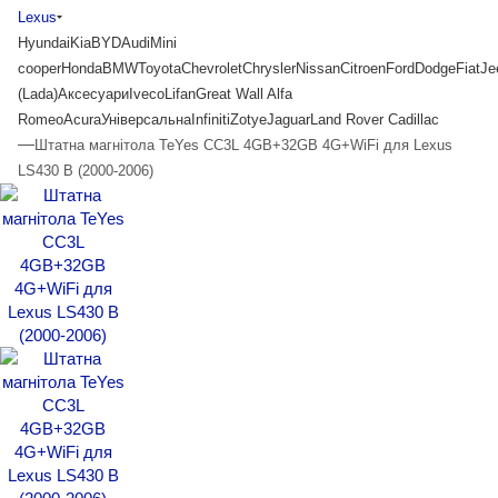
Lexus
Hyundai
Kia
BYD
Audi
Mini
cooper
Honda
BMW
Toyota
Chevrolet
Chrysler
Nissan
Citroen
Ford
Dodge
Fiat
Je
(Lada)
Аксесуари
Iveco
Lifan
Great Wall
Alfa
Romeo
Acura
Універсальна
Infiniti
Zotye
Jaguar
Land Rover
Cadillac
—
Штатна магнітола TeYes CC3L 4GB+32GB 4G+WiFi для Lexus
LS430 B (2000-2006)