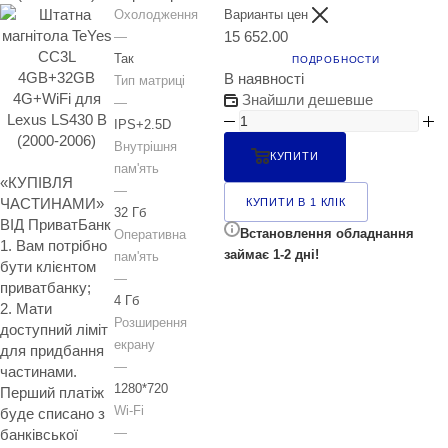
Охолодження
Варианты цен
15 652.00
—
Так
ПОДРОБНОСТИ
В наявності
Тип матриці
Знайшли дешевше
—
IPS+2.5D
Внутрішня
КУПИТИ
пам'ять
«КУПІВЛЯ
—
ЧАСТИНАМИ»
КУПИТИ В 1 КЛІК
32 Гб
ВІД ПриватБанк
Встановлення обладнання
Оперативна
1. Вам потрібно
займає 1-2 дні!
пам'ять
бути клієнтом
—
приватбанку;
4 Гб
2. Мати
Розширення
доступний ліміт
екрану
для придбання
—
частинами.
1280*720
Перший платіж
Wi-Fi
буде списано з
—
банківської