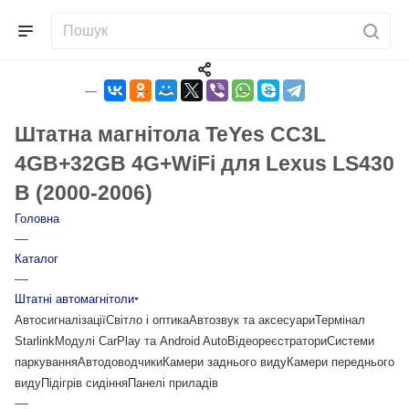
Штатна магнітола TeYes CC3L
4GB+32GB 4G+WiFi для Lexus LS430
B (2000-2006)
Головна
—
Каталог
—
Штатні автомагнітоли
Автосигналізації
Світло і оптика
Автозвук та аксесуари
Термінал
Starlink
Модулі CarPlay та Android Auto
Відеореєстратори
Системи
паркування
Автодоводчики
Камери заднього виду
Камери переднього
виду
Підігрів сидіння
Панелі приладів
—