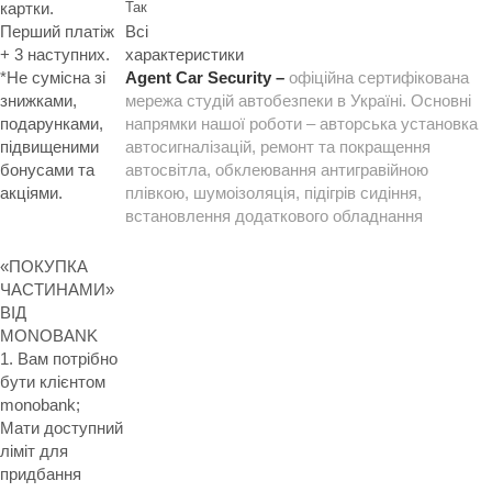
Так
картки.
Всі
Перший платіж
характеристики
+ 3 наступних.
Agent Car Security –
офіційна сертифікована
*Не сумісна зі
мережа студій автобезпеки в Україні. Основні
знижками,
напрямки нашої роботи – авторська установка
подарунками,
автосигналізацій, ремонт та покращення
підвищеними
автосвітла, обклеювання антигравійною
бонусами та
плівкою, шумоізоляція, підігрів сидіння,
акціями.
встановлення додаткового обладнання
«ПОКУПКА
ЧАСТИНАМИ»
ВІД
MONOBANK
1. Вам потрібно
бути клієнтом
monobank;
Мати доступний
ліміт для
придбання